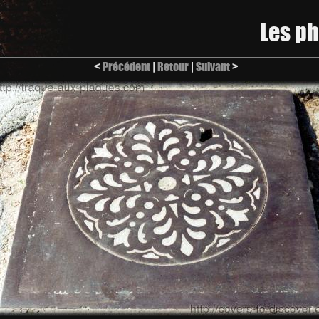
Les p
<
Précédent
|
Retour
|
Suivant
>