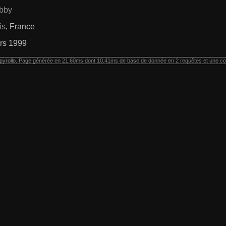
ibby
is
, France
rs 1999
pyrollo
. Page générée en 21.60ms dont 10.41ms de base de donnée en 2 requêtes et une co