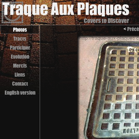
Covers to Discover
<
Précé
Photos
Tracts
Participer
Evolution
Mercis
Liens
Contact
English version