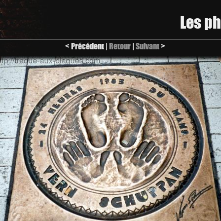
Les p
< Précédent |
Retour
|
Suivant
>