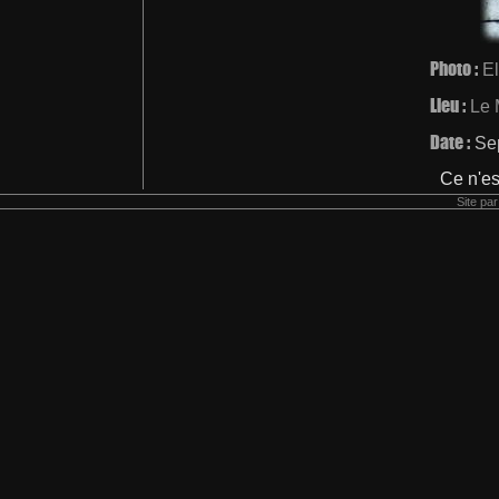
Photo :
El
Lieu :
Le 
Date :
Se
Ce n'es
Site pa