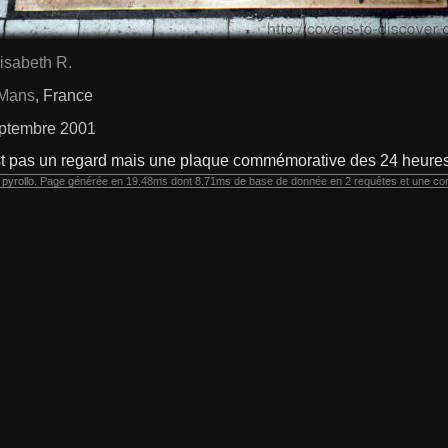
isabeth R.
Mans
, France
ptembre 2001
t pas un regard mais une plaque commémorative des 24 heure
r
pyrollo
. Page générée en 19.48ms dont 8.71ms de base de donnée en 2 requêtes et une co