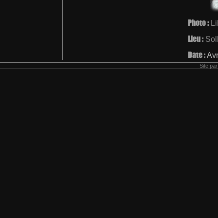
Photo :
L
Lieu :
Soll
Date :
Avr
Site pa