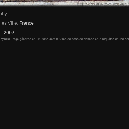
ibby
ies Ville
, France
il 2002
r
pyrollo
. Page générée en 19.50ms dont 8.83ms de base de donnée en 2 requêtes et une co