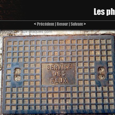
Les p
<
Précédent
|
Retour
|
Suivant
>