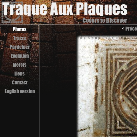
Covers to Discover
<
Précé
Photos
Tracts
Participer
Evolution
Mercis
Liens
Contact
English version