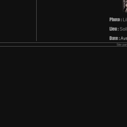
Photo :
L
Lieu :
Soll
Date :
Avr
Site pa