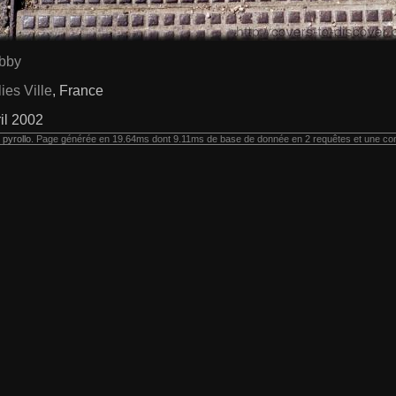
ibby
ies Ville
, France
il 2002
r
pyrollo
. Page générée en 19.64ms dont 9.11ms de base de donnée en 2 requêtes et une co