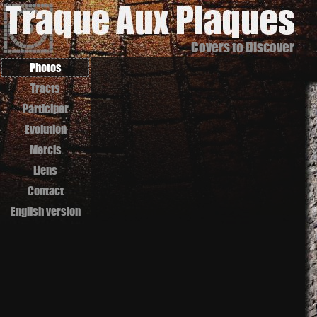
Covers to Discover
Photos
Tracts
Participer
Evolution
Mercis
Liens
Contact
English version