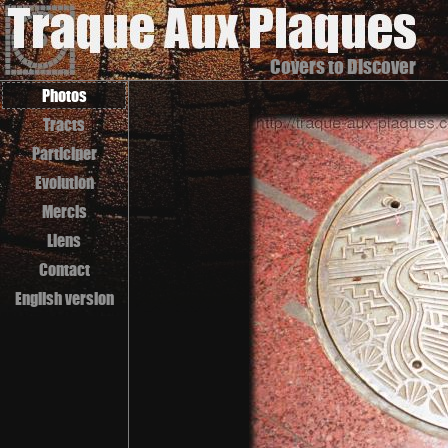
Covers to Discover
Photos
Tracts
Participer
Evolution
Mercis
Liens
Contact
English version