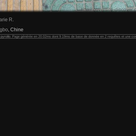
rie R.
gbo
, Chine
r
pyrollo
. Page générée en 20.02ms dont 9.19ms de base de donnée en 2 requêtes et une co