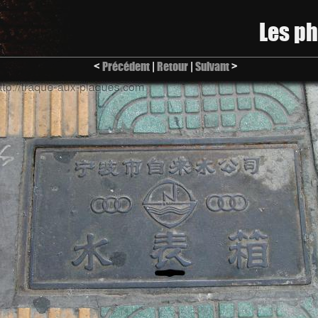
Les p
<
Précédent
|
Retour
|
Suivant
>