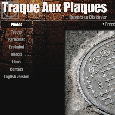
Covers to Discover
<
Précé
Photos
Tracts
Participer
Evolution
Mercis
Liens
Contact
English version