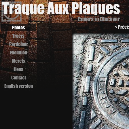
Covers to Discover
< Précé
Photos
Tracts
Participer
Evolution
Mercis
Liens
Contact
English version