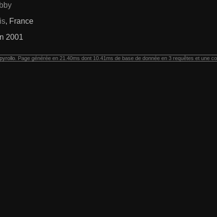
ibby
is
, France
in 2001
pyrollo
. Page générée en 21.40ms dont 10.41ms de base de donnée en 3 requêtes et une co