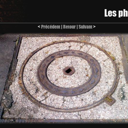
Les p
<
Précédent
|
Retour
|
Suivant
>