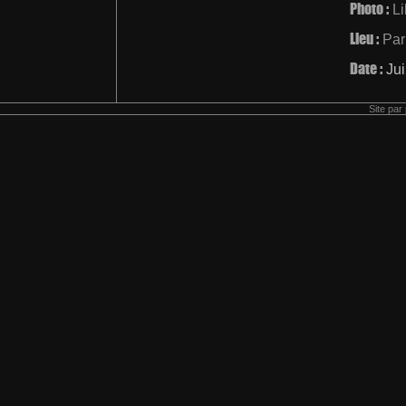
Photo :
L
Lieu :
Par
Date :
Ju
Site par