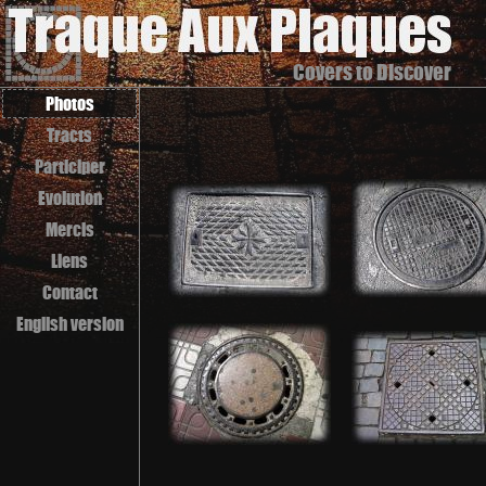
Covers to Discover
Photos
Tracts
Participer
Evolution
Mercis
Liens
Contact
English version