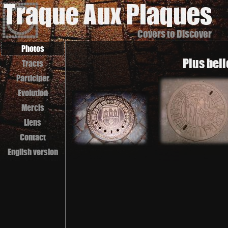
Covers to Discover
Photos
Plus bell
Tracts
Participer
Evolution
Mercis
Liens
Contact
English version