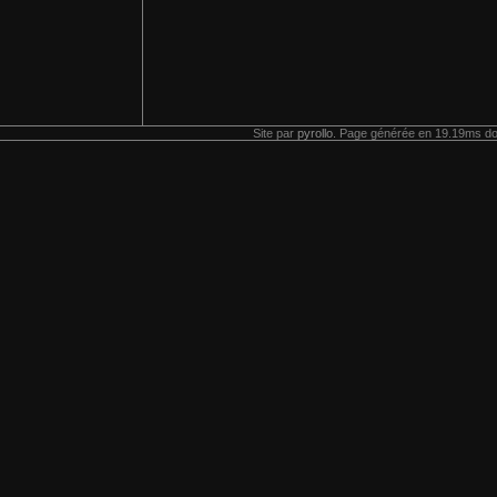
Site par
pyrollo
. Page générée en 19.19ms do