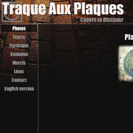
Covers to Discover
Photos
Pl
Tracts
Participer
Evolution
Mercis
Liens
Contact
English version