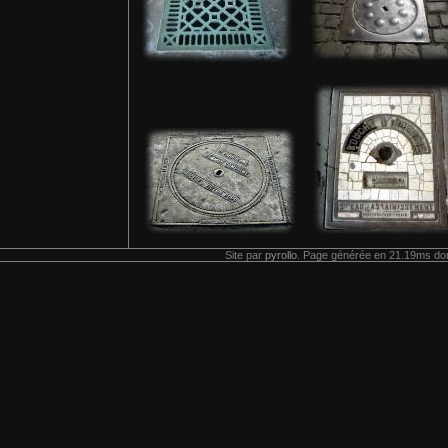
Site par
pyrollo
. Page générée en 21.19ms don