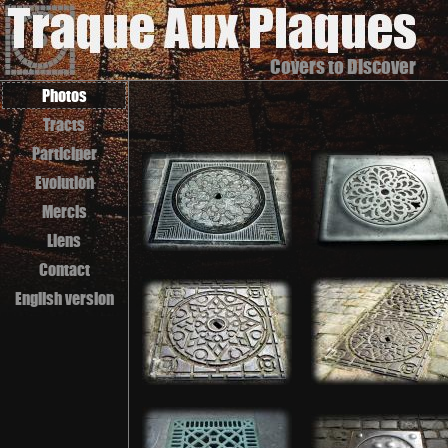
Covers to Discover
Photos
Tracts
Participer
Evolution
Mercis
Liens
Contact
English version