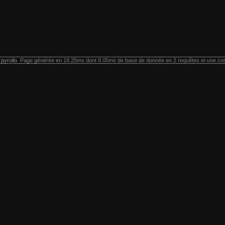
r
pyrollo
. Page générée en 19.25ms dont 9.05ms de base de donnée en 2 requêtes et une co