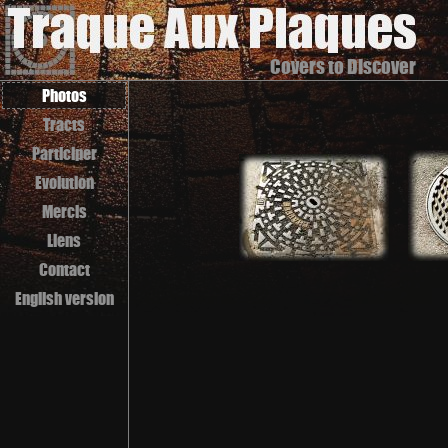
Covers to Discover
Photos
Tracts
Participer
Evolution
Mercis
Liens
Contact
English version