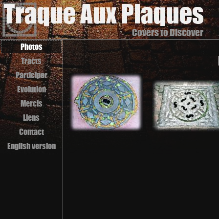
Covers to Discover
Photos
Tracts
Participer
Evolution
Mercis
Liens
Contact
English version