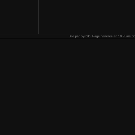
Site par
pyrollo
. Page générée en 18.93ms do