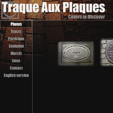
Covers to Discover
Photos
Tracts
Participer
Evolution
Mercis
Liens
Contact
English version