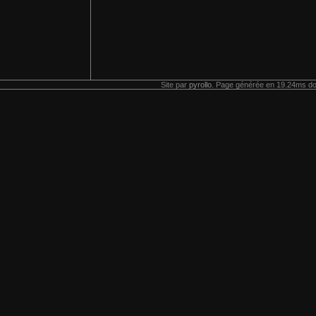
Site par
pyrollo
. Page générée en 19.24ms do